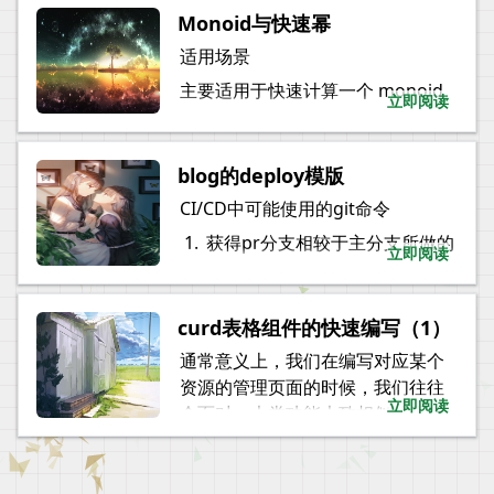
•
会员单位资源
Monoid与快速幂
construct_unit
:
 text
•
项目资源
.
label
(
'招标人'
)
适用场景 
type
Func
<
P
,
R
=
P
>
=
(
v
:
P
•
保函订单资源
.
required
(
true
)
type
Lens1
<
T
>
=
{
主要适用于快速计算一个 monoid 
•
立即阅读
整个系统所涉及的员工角色
.
initialValue
(
'测试招
get
:
(
source
:
T
[
]
)
=>
T
;
对象的多次 concat 运算后的结
•
deposit
:
 number
.
label
(
总公司与分公司
set
:
(
nVal
:
T
)
=>
(
source
果。
核心点在于减少 concat 的调
price
:
 number
.
label
(
'保
•
}
;
用次数。时间复杂度大致上为
内勤人员
blog的deploy模版
region
:
objectCol
(
{
•
logN。
业务员与会员单位（这部分
CI/CD中可能使用的git命令
id
:
 select
.
label
(
'所
const
 lens1 
=
<
T
=
any
>
(
i
:
并不需要账户登录系统）
monoid 定义伴随着：
request
:
async
(
)
=
1
.
获得pr分支相较于主分支所做的
const
get
=
(
a
:
T
[
]
)
=>
 a
立即阅读
return
[
]
;
变更
const
set
=
(
nVal
:
T
)
=>
}
,
declare
function
makeUnit
(
)
•
const
 newArr 
=
[
...
sour
搜集commit：
}
)
,
declare
function
concat
(
lhs
    newArr
[
i
]
=
 nVal
;
curd表格组件的快速编写（1）
•
merge非rebase：git log 
}
)
,
return
 newArr
;
通常意义上，我们在编写对应某个
origin/main..HEAD
calendar_days
:
 number
.
l
// monoid需要满足,其中a，b，
}
;
资源的管理页面的时候，我们往往
•
rebase非merge：git log 
weigh
:
 number
.
label
(
'权
concat
(
concat
(
a
,
 b
)
,
 c
)
===
立即阅读
会面对一大类功能大致相似的需
main..HEAD
status
:
 enumType
concat
(
makeUnit
(
)
,
 a
)
===
c
return
{
求，例如：
.
label
(
'状态'
)
    get
,
•
传统意义上的curd
.
valueEnum
(
[
    set
,