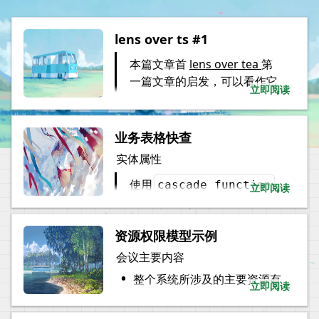
lens over ts #1
本篇文章首 
lens over tea 
第
一篇文章的启发，可以看作它
立即阅读
的私人意译版本，关注点在与
尝试用 ts 来取代原文中的 hs 
语言，使得 ts 开发者能在更熟
业务表格快查
悉的语言环境中领悟原文中的
实体属性
精髓。
使用
cascade function
立即阅读
第一次尝试
来编写
文章开始，让我们从 lens 的基础语
例如:
义出发，即 get 与 set。现在，我
资源权限模型示例
们先假设存在这样的一个需求，我
会议主要内容
们需要定义一组方法，用来向某个
const
 item 
=
parse
(
•
整个系统所涉及的主要资源有
数组的第 i 个位置赋值和取值，需
objectCol
(
{
立即阅读
•
求很简单，很快，我们实现了第一
模版资源
name
:
 text
.
label
(
'项目名
版：
number
:
 text
.
label
(
'编号